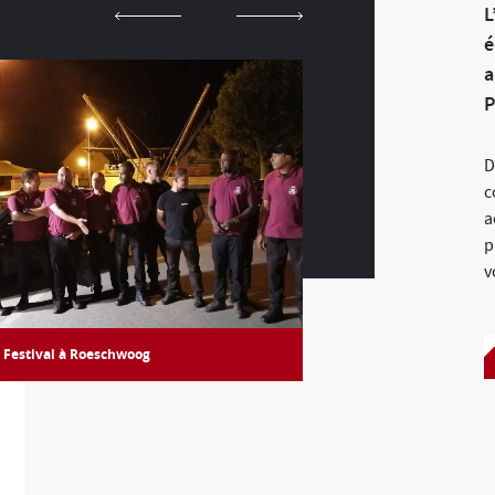
L
é
a
P
D
c
a
p
v
Festival à Roeschwoog
Fête de la Bière à Es