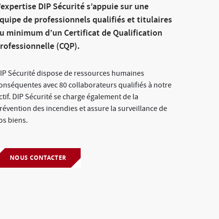
’expertise DIP Sécurité s’appuie sur une
quipe de professionnels qualifiés et titulaires
u minimum d’un Certificat de Qualification
rofessionnelle (CQP).
IP Sécurité dispose de ressources humaines
onséquentes avec 80 collaborateurs qualifiés à notre
ctif. DIP Sécurité se charge également de la
révention des incendies et assure la surveillance de
os biens.
chau
Concert au Zénith de Strasbourg
NOUS CONTACTER